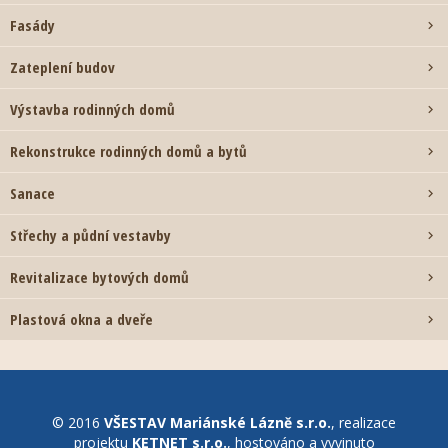
Fasády

Zateplení budov

Výstavba rodinných domů

Rekonstrukce rodinných domů a bytů

Sanace

Střechy a půdní vestavby

Revitalizace bytových domů

Plastová okna a dveře

© 2016
VŠESTAV Mariánské Lázně s.r.o.
, realizace
projektu
KETNET s.r.o.
, hostováno a vyvinuto