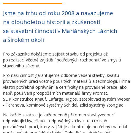
Jsme na trhu od roku 2008 a navazujeme
na dlouholetou historii a zkušenosti
se stavební činností v Mariánských Lázních
a širokém okolí
Pro zákazníka dokážeme zajistit stavbu od projektu až
po realizaci včetně zajištění potřebných rozhodnutí ve smyslu
stavebního zákona.
Pro naši činnost garantujeme odborné vedení stavby, kvalitu
prováděných prací včetně použitých materiálů a technologií. Firma
vlastní potřebná oprávnění a certifikáty na prováděné práce jako
např. používání protipožárních materiálů firmy Promat,
SDK konstrukce Knauf, Lafarge, Rigips, zateplovací systém Weber
- Teranova, komínové systémy Schidel, zdící systémy Ytong ad.
Na každé zakázce je každodenně přítomen stavbyvedoucí
odpovídajicí kvalifikace, odpovědný za kvalitu a rozsah
prováděných prací, který zajišťuje a kontroluje potřebný materiál
používaný při provádění stavby. Dále dbá na dodržování