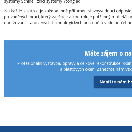
systémy Schidel, zdící systémy Ytong ad.
Na každé zakázce je každodenně přítomen stavbyvedoucí odpovídaji
prováděných prací, který zajišťuje a kontroluje potřebný materiál 
dodržování stanovených technologických postupů a vede potřebnou
Máte zájem o naš
Profesionální výstavba, opravy a celkové rekonstrukce rodin
a plastových oken. Zanechte nám vz
Napište nám h