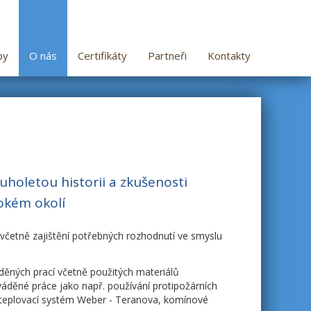
by
O nás
Certifikáty
Partneři
Kontakty
holetou historii a zkušenosti
rokém okolí
 včetně zajištění potřebných rozhodnutí ve smyslu
děných prací včetně použitých materiálů
ováděné práce jako např. používání protipožárních
zateplovací systém Weber - Teranova, komínové