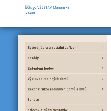
Bytová jádra a sociální zařízení

Fasády

Zateplení budov

Výstavba rodinných domů

Rekonstrukce rodinných domů a bytů

Sanace

Střechy a půdní vestavby
