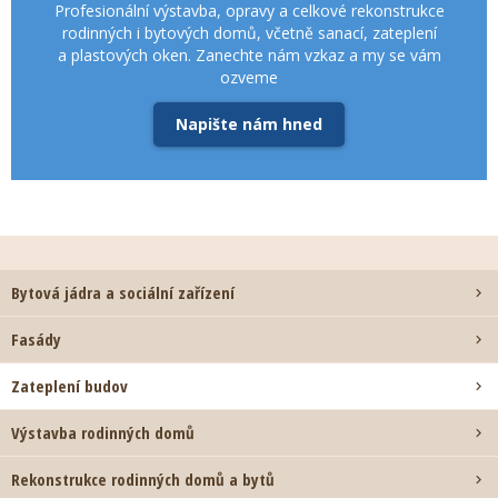
Profesionální výstavba, opravy a celkové rekonstrukce
rodinných i bytových domů, včetně sanací, zateplení
a plastových oken. Zanechte nám vzkaz a my se vám
ozveme
Napište nám hned
Bytová jádra a sociální zařízení

Fasády

Zateplení budov

Výstavba rodinných domů

Rekonstrukce rodinných domů a bytů
