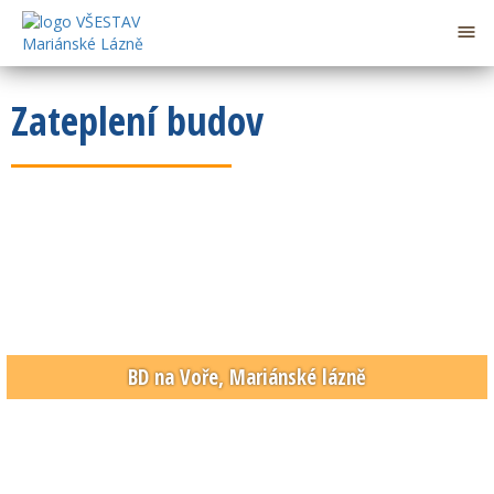

Zateplení budov
BD na Voře, Mariánské lázně