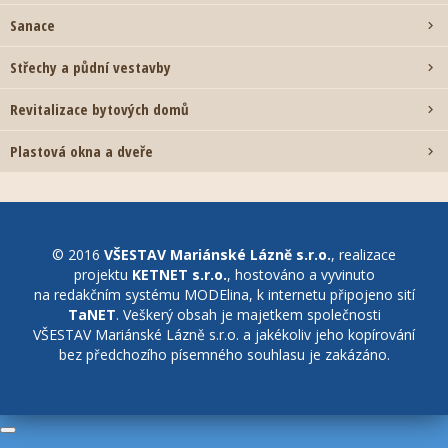
Sanace

Střechy a půdní vestavby

Revitalizace bytových domů

Plastová okna a dveře

© 2016
VŠESTAV Mariánské Lázně s.r.o.
, realizace
projektu
KETNET s.r.o.
, hostováno a vyvinuto
na redakčním systému MODElina, k internetu připojeno sití
TaNET
. Veškerý obsah je majetkem společnosti
VŠESTAV Mariánské Lázně s.r.o. a jakékoliv jeho kopírování
bez předchozího písemného souhlasu je zakázáno.