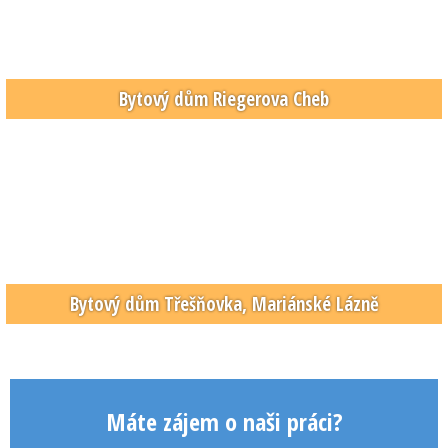
Bytový dům Riegerova Cheb
Bytový dům Třešňovka, Mariánské Lázně
Máte zájem o naši práci?