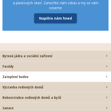
a plastových oken. Zanechte nám vzkaz a my se vám
ozveme
Napište nám hned
Bytová jádra a sociální zařízení

Fasády

Zateplení budov

Výstavba rodinných domů

Rekonstrukce rodinných domů a bytů

Sanace
