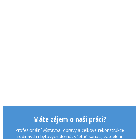
Máte zájem o naši práci?
Profesionální výstavba, opravy a celkové rekonstrukce
rodinných i bytových domů, včetně sanací, zateplení