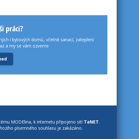
i práci?
ných i bytových domů, včetně sanací, zateplení
kaz a my se vám ozveme
ned
tému MODElina, k internetu připojeno sití
TaNET
.
dchozího písemného souhlasu je zakázáno.