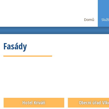
Domů
Služ
Fasády
Hotel Kriváň
Obecní úřad Vlk