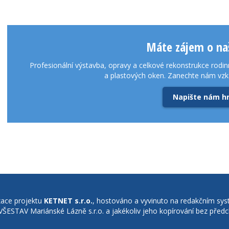
Máte zájem o naš
Profesionální výstavba, opravy a celkové rekonstrukce rodin
a plastových oken. Zanechte nám vz
Napište nám h
izace projektu
KETNET s.r.o.
, hostováno a vyvinuto na redakčním sys
ŠESTAV Mariánské Lázně s.r.o. a jakékoliv jeho kopírování bez pře