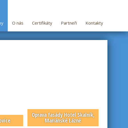
by
O nás
Certifikáty
Partneři
Kontakty
Oprava fasády Hotel Skalník,
ovice
Mariánské Lázně