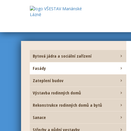
Bytová jádra a sociální zařízení

Fasády

Zateplení budov

Výstavba rodinných domů

Rekonstrukce rodinných domů a bytů

Sanace

Střechy a půdní vestavby
