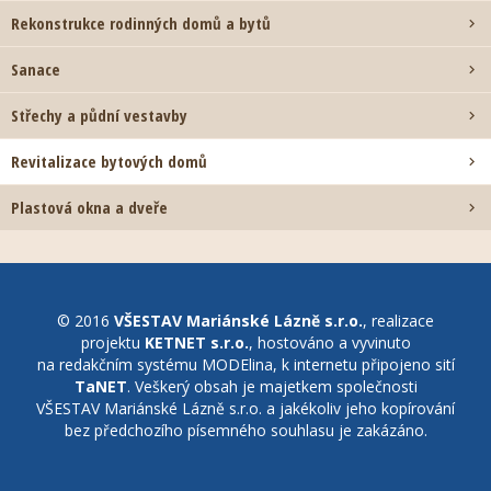
Rekonstrukce rodinných domů a bytů

Sanace

Střechy a půdní vestavby

Revitalizace bytových domů

Plastová okna a dveře

© 2016
VŠESTAV Mariánské Lázně s.r.o.
, realizace
projektu
KETNET s.r.o.
, hostováno a vyvinuto
na redakčním systému MODElina, k internetu připojeno sití
TaNET
. Veškerý obsah je majetkem společnosti
VŠESTAV Mariánské Lázně s.r.o. a jakékoliv jeho kopírování
bez předchozího písemného souhlasu je zakázáno.