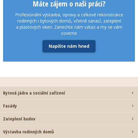
Máte zájem o naši práci?
Profesionální výstavba, opravy a celkové rekonstrukce
rodinných i bytových domů, včetně sanací, zateplení
a plastových oken. Zanechte nám vzkaz a my se vám
ozveme
Napište nám hned
Bytová jádra a sociální zařízení

Fasády

Zateplení budov

Výstavba rodinných domů
